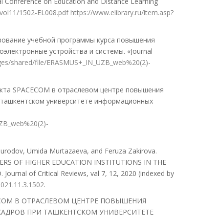
nal Conference on Education and Distance Learning
g/vol11/1502-EL008.pdf
https://www.elibrary.ru/item.asp?
вование учебной программы курса повышения
электронные устройства и системы. «Journal
ages/shared/file/ERASMUS+_IN_UZB_web%20(2)-
екта SPACECOM в отраслевом центре повышения
и ташкентском университете информационных
UZB_web%20(2)-
odov, Umida Murtazaeva, and Feruza Zakirova.
RS OF HIGHER EDUCATION INSTITUTIONS IN THE
al of Critical Reviews, val 7, 12, 2020 (indexed by
2021.11.3.1502
.
СECOM В ОТРАСЛЕВОМ ЦЕНТРЕ ПОВЫШЕНИЯ
КАДРОВ ПРИ ТАШКЕНТСКОМ УНИВЕРСИТЕТЕ