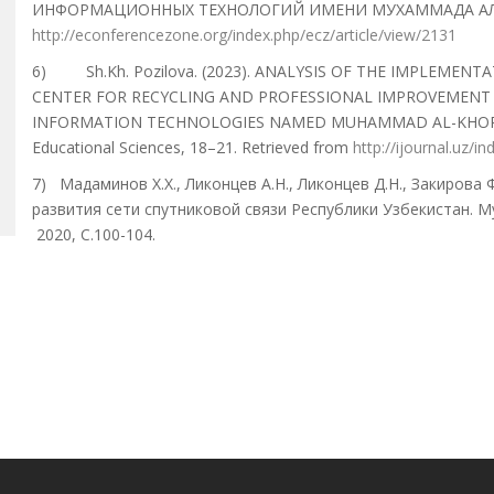
ИНФОРМАЦИОННЫХ ТЕХНОЛОГИЙ ИМЕНИ МУХАММАДА АЛЬ-ХО
http://econferencezone.org/index.php/ecz/article/view/2131
6) Sh.Kh. Pozilova. (2023). ANALYSIS OF THE IMPLEMEN
CENTER FOR RECYCLING AND PROFESSIONAL IMPROVEMENT 
INFORMATION TECHNOLOGIES NAMED MUHAMMAD AL-KHORAZMI.
Educational Sciences, 18–21. Retrieved from
http://ijournal.uz/i
7) Мадаминов Х.Х., Ликонцев А.Н., Ликонцев Д.Н., Закирова
развития сети спутниковой связи Республики Узбекистан. М
2020, C.100-104.