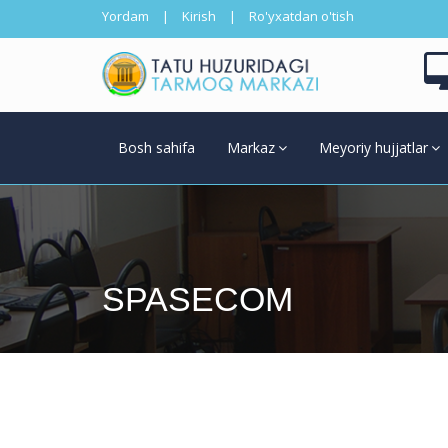
Yordam
|
Kirish
|
Ro'yxatdan o'tish
Bosh sahifa
Markaz
Meyoriy hujjatlar
SPASECOM