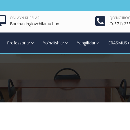
ONLAYN KURSLAR
QO'NG'IROQ
Barcha tinglovchilar uchun
(0-371) 23
Professorlar
Yo'nalishlar
Yangiliklar
ERASMUS+