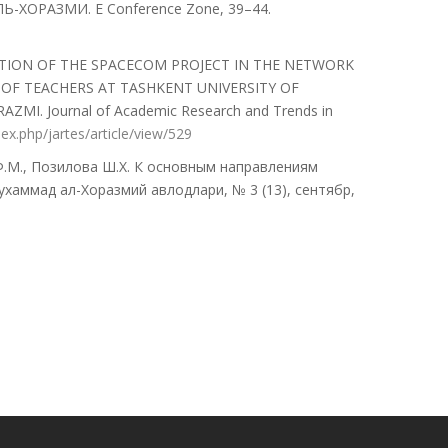
РАЗМИ. E Conference Zone, 39–44.
TATION OF THE SPACECOM PROJECT IN THE NETWORK
OF TEACHERS AT TASHKENT UNIVERSITY OF
 Journal of Academic Research and Trends in
ndex.php/jartes/article/view/529
 Ф.М., Позилова Ш.Х. К основным направлениям
ухаммад ал-Хоразмий авлодлари, № 3 (13), сентябр,