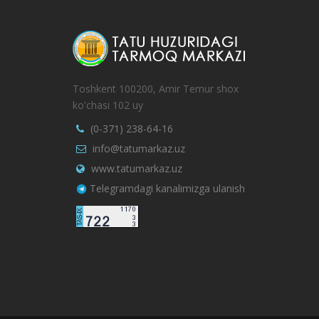
Toshkent 100200, Amir Temur shox
ko'chasi 102 uy
(0-371) 238-64-16
info@tatumarkaz.uz
www.tatumarkaz.uz
Telegramdagi kanalimizga ulanish