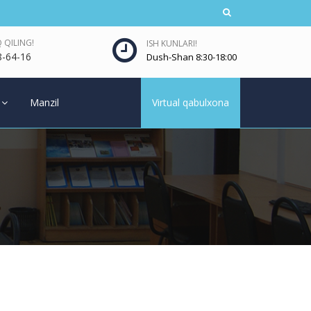
 QILING!
ISH KUNLARI!
8-64-16
Dush-Shan 8:30-18:00
Manzil
Virtual qabulxona