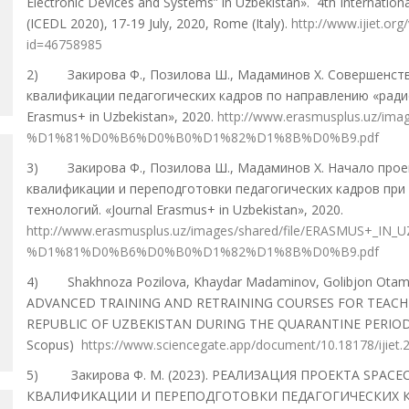
Electronic Devices and Systems” in Uzbekistan». 4th Internatio
(ICEDL 2020), 17-19 July, 2020, Rome (Italy).
http://www.ijiet.or
id=46758985
2) Закирова Ф., Позилова Ш., Мадаминов Х. Совершенст
квалификации педагогических кадров по направлению «радио
Erasmus+ in Uzbekistan», 2020.
http://www.erasmusplus.uz/im
%D1%81%D0%B6%D0%B0%D1%82%D1%8B%D0%B9.pdf
3) Закирова Ф., Позилова Ш., Мадаминов Х. Начало про
квалификации и переподготовки педагогических кадров пр
технологий. «Journal Erasmus+ in Uzbekistan», 2020.
http://www.erasmusplus.uz/images/shared/file/ERASMUS+_IN_
%D1%81%D0%B6%D0%B0%D1%82%D1%8B%D0%B9.pdf
4) Shakhnoza Pozilova, Khaydar Madaminov, Golibjon Otamur
ADVANCED TRAINING AND RETRAINING COURSES FOR TEACHE
REPUBLIC OF UZBEKISTAN DURING THE QUARANTINE PERIOD. Journ
Scopus)
https://www.sciencegate.app/document/10.18178/ijiet.
5) Закирова Ф. М. (2023). РЕАЛИЗАЦИЯ ПРОЕКТА SPA
КВАЛИФИКАЦИИ И ПЕРЕПОДГОТОВКИ ПЕДАГОГИЧЕСКИХ 