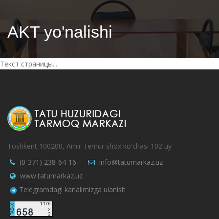
AKT yo'nalishi
Текст страницы...
Toshkent 100200, Amir Temur shox ko'chasi 102 uy
(0-371) 238-64-16
info@tatumarkaz.uz
www.tatumarkaz.uz
Telegramdagi kanalimizga ulanish