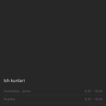
Ish kunlari
Dushanba - Juma :
8.30 - 18.00
Shanba :
8.30 - 18.00