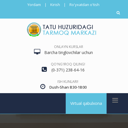
Yordam
|
Kirish
|
Ro'yxatdan o'tish
ONLAYN KURSLAR
Barcha tinglovchilar uchun
QO'NG'IROQ QILING!
(0-371) 238-64-16
ISH KUNLARI!
Dush-Shan 8:30-18:00
Virtual qabulxona