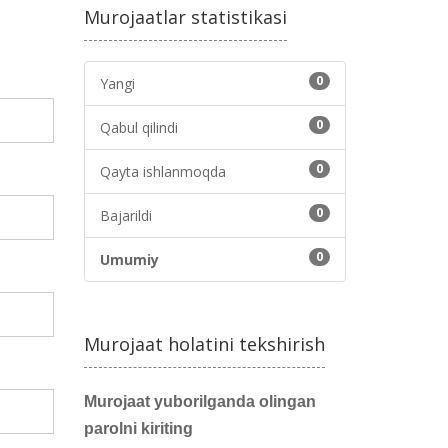
Murojaatlar statistikasi
0
Yangi
0
Qabul qilindi
0
Qayta ishlanmoqda
0
Bajarildi
0
Umumiy
Murojaat holatini tekshirish
Murojaat yuborilganda olingan
parolni kiriting