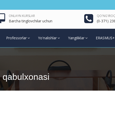
ONLAYN KURSLAR
QO'NG'IROQ
Barcha tinglovchilar uchun
(0-371) 23
Professorlar
Yo'nalishlar
Yangiliklar
ERASMUS+
l qabulxonasi