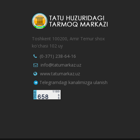
Toshkent 100200, Amir Temur shox
ko'chasi 102 uy
(0-371) 238-64-16
info@tatumarkaz.uz
www.tatumarkaz.uz
Telegramdagi kanalimizga ulanish