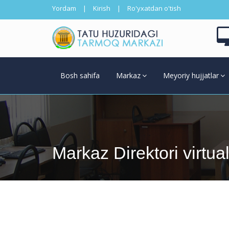
Yordam
|
Kirish
|
Ro'yxatdan o'tish
Bosh sahifa
Markaz
Meyoriy hujjatlar
Markaz Direktori virtua