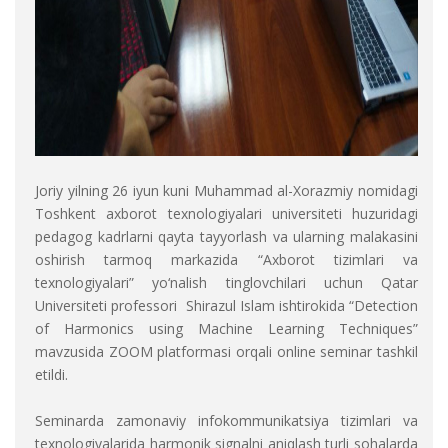
Joriy yilning 26 iyun kuni Muhammad al-Xorazmiy nomidagi
Toshkent axborot texnologiyalari universiteti huzuridagi
pedagog kadrlarni qayta tayyorlash va ularning malakasini
oshirish tarmoq markazida “Axborot tizimlari va
texnologiyalari” yo‘nalish tinglovchilari uchun Qatar
Universiteti professori Shirazul Islam ishtirokida “Detection
of Harmonics using Machine Learning Techniques”
mavzusida ZOOM platformasi orqali online seminar tashkil
etildi.
Seminarda zamonaviy infokommunikatsiya tizimlari va
texnologiyalarida harmonik signalni aniqlash turli sohalarda