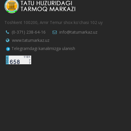
Toshkent 100200, Amir Temur shox ko'chasi 102 uy
(0-371) 238-64-16
info@tatumarkaz.uz
www.tatumarkaz.uz
Telegramdagi kanalimizga ulanish