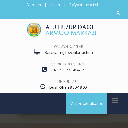
Yordam
|
Kirish
|
Ro'yxatdan o'tish
ONLAYN KURSLAR
Barcha tinglovchilar uchun
QO'NG'IROQ QILING!
(0-371) 238-64-16
ISH KUNLARI!
Dush-Shan 8:30-18:00
Virtual qabulxona