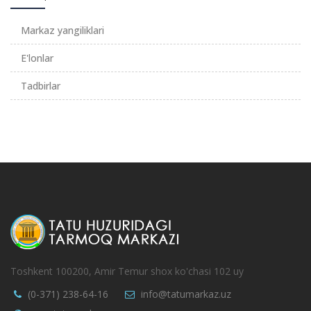
Markaz yangiliklari
E'lonlar
Tadbirlar
Toshkent 100200, Amir Temur shox ko'chasi 102 uy
(0-371) 238-64-16
info@tatumarkaz.uz