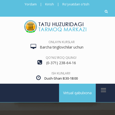
Yordam
|
Kirish
|
Ro'yxatdan o'tish
ONLAYN KURSLAR
Barcha tinglovchilar uchun
QO'NG'IROQ QILING!
(0-371) 238-64-16
ISH KUNLARI!
Dush-Shan 8:30-18:00
Virtual qabulxona