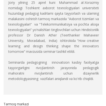
Joriy yilning 25 aprel kuni Muhammad al-Xorazmiy
nomidagi Toshkent axborot texnologiyalari universiteti
huzuridagi pedagog kadrlarni qayta tayyorlash va ularning
malakasini oshirish tarmoq markazida “Axborot tizimlari va
texnologiyalari” va “Telekommunikatsiya va pochta aloqa
texnologiyalari” yo‘nalishlari tinglovchilari uchun Hindistonlik
professor Dr Danish Ather (Teerthanker Mahaveer
University, Moradabad, India) ishtirokida “How creative
learning and design thinking shape the innovators
tomorrow” mavzusida seminar tashkil etildi.
Seminarda pedagogning innovatsion kasbiy faoliyatga
tayyorgarligini rivojlantirish jarayonida pedagogik
mahoratni rivojlantirish uchun dizaynerlik
metodologiyasining vazifalari aniqlandi va ko'rib chiqildi.
Tarmoq markazi