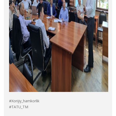
#Xorijiy_hamkorlik
#TATU_TM